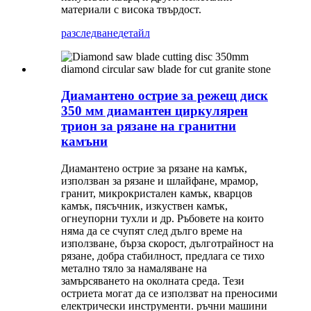
материали с висока твърдост.
разследване
детайл
Диамантено острие за режещ диск
350 мм диамантен циркулярен
трион за рязане на гранитни
камъни
Диамантено острие за рязане на камък,
използван за рязане и шлайфане, мрамор,
гранит, микрокристален камък, кварцов
камък, пясъчник, изкуствен камък,
огнеупорни тухли и др. Ръбовете на които
няма да се счупят след дълго време на
използване, бърза скорост, дълготрайност на
рязане, добра стабилност, предлага се тихо
метално тяло за намаляване на
замърсяването на околната среда. Тези
остриета могат да се използват на преносими
електрически инструменти. ръчни машини