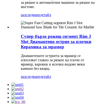
за рязане и автоматични машини за рязане на
мостове.
разследване
детайл
Супер бързо режещ сегмент Rim J
Slot Диамантено острие за плочки
Керамика за мрамор
Диамантените остриета за мрамор се
използват главно за рязане на плочи от
мрамор, варовик и всички видове меки
камъни без кварц.
разследване
детайл