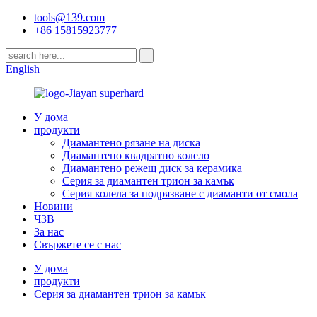
tools@139.com
+86 15815923777
English
У дома
продукти
Диамантено рязане на диска
Диамантено квадратно колело
Диамантено режещ диск за керамика
Серия за диамантен трион за камък
Серия колела за подрязване с диаманти от смола
Новини
ЧЗВ
За нас
Свържете се с нас
У дома
продукти
Серия за диамантен трион за камък