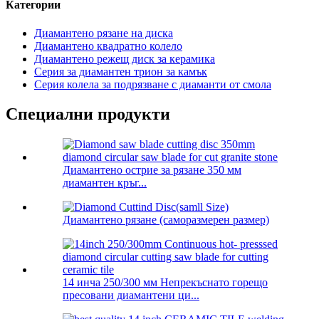
Категории
Диамантено рязане на диска
Диамантено квадратно колело
Диамантено режещ диск за керамика
Серия за диамантен трион за камък
Серия колела за подрязване с диаманти от смола
Специални продукти
Диамантено острие за рязане 350 мм
диамантен кръг...
Диамантено рязане (саморазмерен размер)
14 инча 250/300 мм Непрекъснато горещо
пресовани диамантени ци...