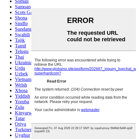
Somali
Samoan
Scots Gaelic
Shona
Sindhi
Sundanese
Swahili
Tajik
Tamil
Telugu
Thai
Ukrainian
Urdu
Uzbek
Vietnamese
Welsh
Xhosa
Yiddish
Yoruba
Zulu
Kinyarwanda
Tatar
Oriya
Turkmen
Uyghur