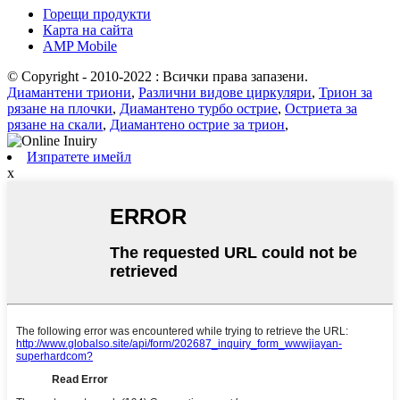
Горещи продукти
Карта на сайта
AMP Mobile
© Copyright - 2010-2022 : Всички права запазени.
Диамантени триони
,
Различни видове циркуляри
,
Трион за
рязане на плочки
,
Диамантено турбо острие
,
Остриета за
рязане на скали
,
Диамантено острие за трион
,
Изпратете имейл
x