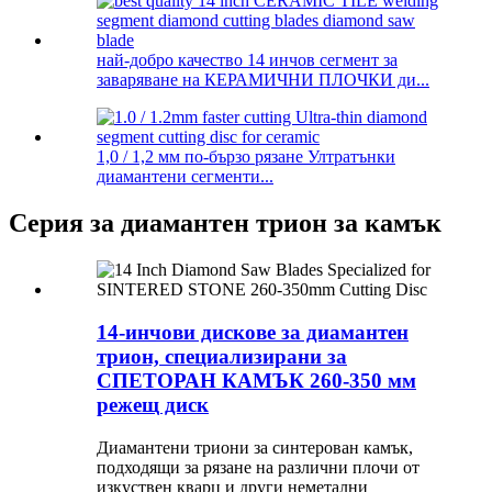
най-добро качество 14 инчов сегмент за
заваряване на КЕРАМИЧНИ ПЛОЧКИ ди...
1,0 / 1,2 мм по-бързо рязане Ултратънки
диамантени сегменти...
Серия за диамантен трион за камък
14-инчови дискове за диамантен
трион, специализирани за
СПЕТОРАН КАМЪК 260-350 мм
режещ диск
Диамантени триони за синтерован камък,
подходящи за рязане на различни плочи от
изкуствен кварц и други неметални