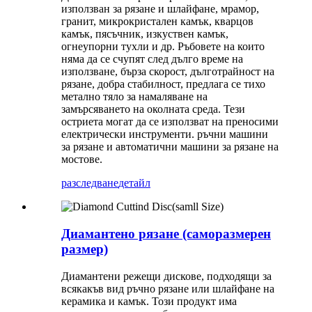
използван за рязане и шлайфане, мрамор,
гранит, микрокристален камък, кварцов
камък, пясъчник, изкуствен камък,
огнеупорни тухли и др. Ръбовете на които
няма да се счупят след дълго време на
използване, бърза скорост, дълготрайност на
рязане, добра стабилност, предлага се тихо
метално тяло за намаляване на
замърсяването на околната среда. Тези
остриета могат да се използват на преносими
електрически инструменти. ръчни машини
за рязане и автоматични машини за рязане на
мостове.
разследване
детайл
Диамантено рязане (саморазмерен
размер)
Диамантени режещи дискове, подходящи за
всякакъв вид ръчно рязане или шлайфане на
керамика и камък. Този продукт има