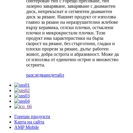
синтерован тип с горещо пресоване, тип
лазерно заваряване, заваряване с диамантен
диск, непрекъснат и сегментен диамантен
диск за рязане. Нашият продукт се използва
главно за рязане на неразрушителни жлебове
върху керамика, селски плочки, остъклени
плочки и микрокристали плочки. Този
продукт има характеристики на бърза
скорост на рязане, без стърготини, гладки и
плоски прорези за рязане, дълъг работен
живот, добра острота и абразивност. Може да
се използва от единично острие и множество
остриета.
разследване
детайл
Горещи продукти
Карта на сайта
AMP Mobile