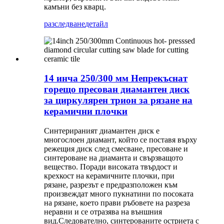
камъни без кварц.
разследване
детайл
14 инча 250/300 мм Непрекъснат
горещо пресован диамантен диск
за циркулярен трион за рязане на
керамични плочки
Синтерираният диамантен диск е
многослоен диамант, който се поставя върху
режещия диск след смесване, пресоване и
синтероване на диаманта и свързващото
вещество. Поради високата твърдост и
крехкост на керамичните плочки, при
рязане, разрезът е предразположен към
произвеждат много пукнатини по посоката
на рязане, което прави ръбовете на разреза
неравни и се отразява на външния
вид.Следователно, синтерованите остриета с