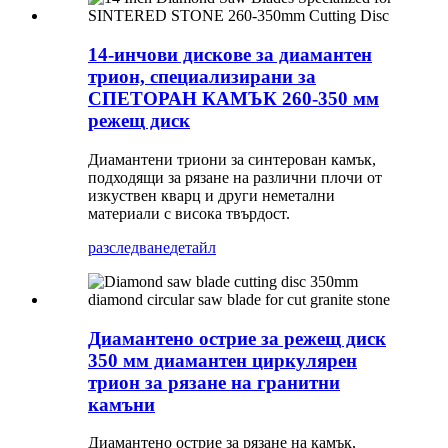
14-инчови дискове за диамантен
трион, специализирани за
СПЕТОРАН КАМЪК 260-350 мм
режещ диск
Диамантени триони за синтерован камък,
подходящи за рязане на различни плочи от
изкуствен кварц и други неметални
материали с висока твърдост.
разследване
детайл
Диамантено острие за режещ диск
350 мм диамантен циркулярен
трион за рязане на гранитни
камъни
Диамантено острие за рязане на камък,