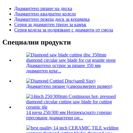
Диамантено рязане на диска
Диамантено квадратно колело
Диамантено режещ диск за керамика
Серия за диамантен трион за камък
Серия колела за подрязване с диаманти от смола
Специални продукти
Диамантено острие за рязане 350 мм
диамантен кръг...
Диамантено рязане (саморазмерен размер)
14 инча 250/300 мм Непрекъснато горещо
пресовани диамантени ци...