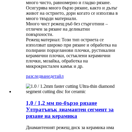
много чисто, равномерно и гладко рязане.
Осигурява много бързо рязане, както и дълъг
живот на острието, дори когато се използва в
много твърди материали.
Много чист режещ ръб без стърготини –
отличен за рязане на деликатни
повърхности.
Режещ материал: Този тип остриета се
използват широко при рязане и обработка на
полирани порцеланови плочки, рустикални
керамични плочки, остъклени керамични
плочки, мозайка, обработка на
микрокристален камък и др.
разследване
детайл
1,0 / 1,2 мм по-бързо рязане
Ултратънък диамантен сегмент за
рязане на керамика
Диамантеният режещ диск за керамика има