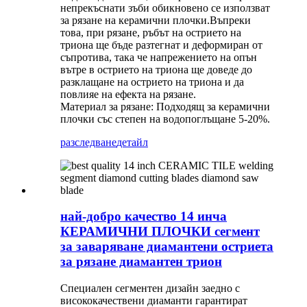
непрекъснати зъби обикновено се използват
за рязане на керамични плочки.Въпреки
това, при рязане, ръбът на острието на
триона ще бъде разтегнат и деформиран от
съпротива, така че напрежението на опън
вътре в острието на триона ще доведе до
разклащане на острието на триона и да
повлияе на ефекта на рязане.
Материал за рязане: Подходящ за керамични
плочки със степен на водопоглъщане 5-20%.
разследване
детайл
най-добро качество 14 инча
КЕРАМИЧНИ ПЛОЧКИ сегмент
за заваряване диамантени остриета
за рязане диамантен трион
Специален сегментен дизайн заедно с
висококачествени диаманти гарантират