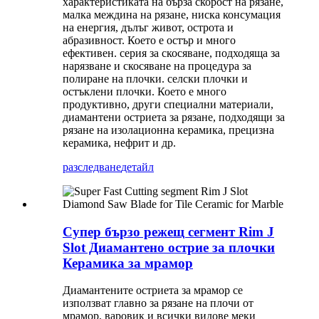
характеристиката на бърза скорост на рязане,
малка междина на рязане, ниска консумация
на енергия, дълъг живот, острота и
абразивност. Което е остър и много
ефективен. серия за скосяване, подходяща за
нарязване и скосяване на процедура за
полиране на плочки. селски плочки и
остъклени плочки. Което е много
продуктивно, други специални материали,
диамантени остриета за рязане, подходящи за
рязане на изолационна керамика, прецизна
керамика, нефрит и др.
разследване
детайл
Супер бързо режещ сегмент Rim J
Slot Диамантено острие за плочки
Керамика за мрамор
Диамантените остриета за мрамор се
използват главно за рязане на плочи от
мрамор, варовик и всички видове меки