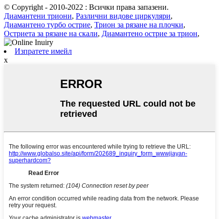
© Copyright - 2010-2022 : Всички права запазени.
Диамантени триони
,
Различни видове циркуляри
,
Диамантено турбо острие
,
Трион за рязане на плочки
,
Остриета за рязане на скали
,
Диамантено острие за трион
,
Изпратете имейл
x