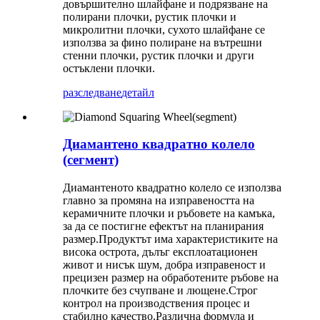
довършително шлайфане и подрязване на
полирани плочки, рустик плочки и
микролитни плочки, сухото шлайфане се
използва за фино полиране на вътрешни
стенни плочки, рустик плочки и други
остъклени плочки.
разследване
детайл
Диамантено квадратно колело
(сегмент)
Диамантеното квадратно колело се използва
главно за промяна на изправеността на
керамичните плочки и ръбовете на камъка,
за да се постигне ефектът на планирания
размер.Продуктът има характеристиките на
висока острота, дълъг експлоатационен
живот и нисък шум, добра изправеност и
прецизен размер на обработените ръбове на
плочките без счупване и лющене.Строг
контрол на производствения процес и
стабилно качество.Различна формула и