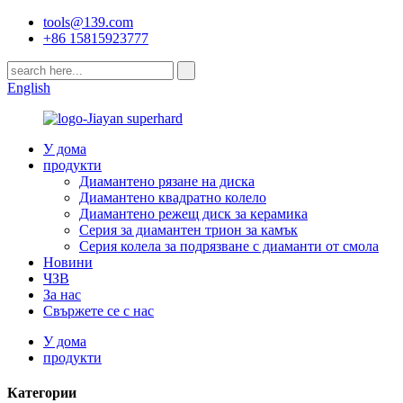
tools@139.com
+86 15815923777
English
У дома
продукти
Диамантено рязане на диска
Диамантено квадратно колело
Диамантено режещ диск за керамика
Серия за диамантен трион за камък
Серия колела за подрязване с диаманти от смола
Новини
ЧЗВ
За нас
Свържете се с нас
У дома
продукти
Категории