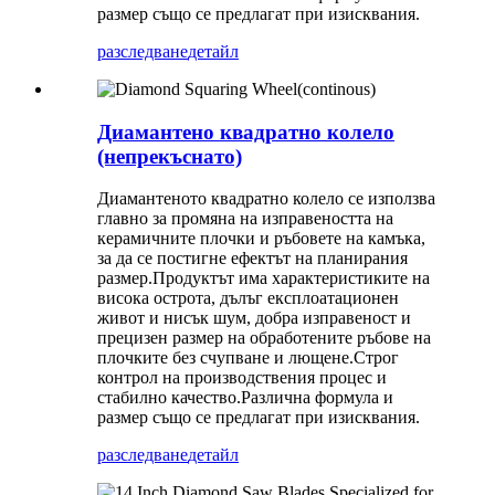
размер също се предлагат при изисквания.
разследване
детайл
Диамантено квадратно колело
(непрекъснато)
Диамантеното квадратно колело се използва
главно за промяна на изправеността на
керамичните плочки и ръбовете на камъка,
за да се постигне ефектът на планирания
размер.Продуктът има характеристиките на
висока острота, дълъг експлоатационен
живот и нисък шум, добра изправеност и
прецизен размер на обработените ръбове на
плочките без счупване и лющене.Строг
контрол на производствения процес и
стабилно качество.Различна формула и
размер също се предлагат при изисквания.
разследване
детайл