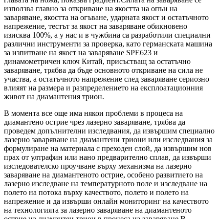
използва главно за откриване на якостта на опън на
заваряване, якостта на огъване, ударната якост и остатъчното
напрежение, тестът за якост на заваряване обикновено
изисква 100%, а у нас и в чужбина са разработили специални
различни инструменти за проверка, като германската машина
за изпитване на якост на заваряване SPE623 и
динамометричен ключ Китай, присъстващ за остатъчно
заваряване, трябва да бъде основното откриване на сила не
участва, а остатъчното напрежение след заваряване сериозно
влияят на размера и разпределението на експлоатационния
живот на диамантения трион.
В момента все още има някои проблеми в процеса на
диамантено острие чрез лазерно заваряване, трябва да
проведем допълнителни изследвания, да извършим специално
лазерно заваряване на диамантени триони или изследвания за
формулиране на материала с преходен слой, да извършим нов
прах от ултрафин или нано предварително сплав, да извърши
изследователско проучване върху механизма на лазерно
заваряване на диамантеното острие, особено развитието на
лазерно изследване на температурното поле и изследване на
полето на потока върху качеството, полето и полето на
напрежение и да извърши онлайн мониторинг на качеството
на технологията за лазерно заваряване на диамантеното
острие на диамантен трион в процеса на заваряване.В