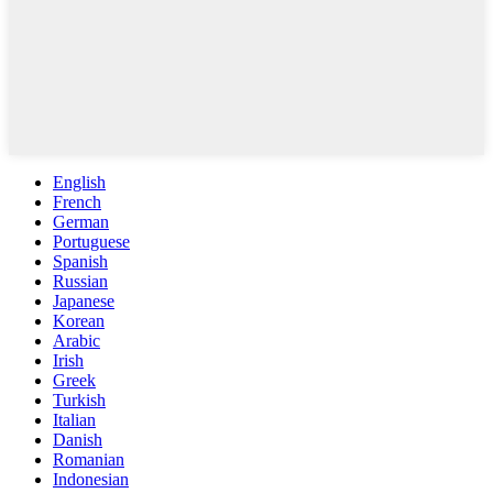
English
French
German
Portuguese
Spanish
Russian
Japanese
Korean
Arabic
Irish
Greek
Turkish
Italian
Danish
Romanian
Indonesian