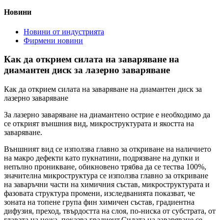
Новини
Новини от индустрията
Фирмени новини
Как да открием силата на заваряване на
диамантен диск за лазерно заваряване
Как да открием силата на заваряване на диамантен диск за
лазерно заваряване
За лазерно заваряване на диамантено острие е необходимо да
се открият външния вид, микроструктурата и якостта на
заваряване.
Външният вид се използва главно за откриване на наличието
на макро дефекти като пукнатини, подрязване на дупки и
непълно проникване, обикновено трябва да се тества 100%,
значителна микроструктура се използва главно за откриване
на заваръчни части на химичния състав, микроструктурата и
фазовата структура промени, изследванията показват, че
зоната на топене група фин химичен състав, градиентна
дифузия, преход, твърдостта на слоя, по-ниска от субстрата, от
главата на ножа, показва градиент.Силата на заваряване се