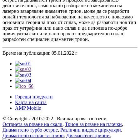
действителност, само пълно разбиране на механизма на
лазерно заваряване диамантен трион, може да се разработи
онлайн технология за наблюдение на качеството е нова;само
основната теория за прах от сплав, може да разработи нов тип
прах от ултрафина или нано сплав и да използва по-добре
новия ултра фин или нано прах от предварително сплав,
разработен специален диамантен трион.
Време на публикация: 05.01.2022 г
Горещи продукти
Карта на сайта
AMP Mobile
© Copyright - 2010-2022 : Всички права запазени.
Остриета за рязане на скали
,
Трион за рязане на плочки
,
Диамантено турбо острие
,
Различни видове циркуляри
,
Диамантено острие за трион
,
Диамантени триони
,