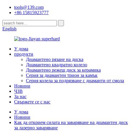
tools@139.com
+86 15815923777
English
У дома
продукти
Диамантено рязане на диска
Диамантено квадратно колело
Диамантено режещ диск за керамика
Серия за диамантен трион за камък
Серия колела за подрязване с диаманти от смола
Новини
ЧЗВ
За нас
Свържете се с нас
У дома
Новини
Как да открием силата на заваряване на диамантен диск
за лазерно заваряване