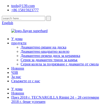
tools@139.com
+86 15815923777
English
У дома
продукти
Диамантено рязане на диска
Диамантено квадратно колело
Диамантено режещ диск за керамика
Серия за диамантен трион за камък
Серия колела за подрязване с диаманти от смола
Новини
ЧЗВ
За нас
Свържете се с нас
У дома
Новини
През 2018 г. TECNARGILLA Rimini 24 – 28 септември
2018 г. беше успешен