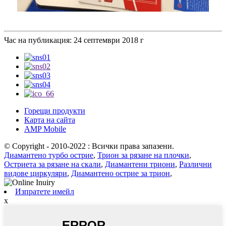
Час на публикация: 24 септември 2018 г
Горещи продукти
Карта на сайта
AMP Mobile
© Copyright - 2010-2022 : Всички права запазени.
Диамантено турбо острие
,
Трион за рязане на плочки
,
Остриета за рязане на скали
,
Диамантени триони
,
Различни
видове циркуляри
,
Диамантено острие за трион
,
Изпратете имейл
x