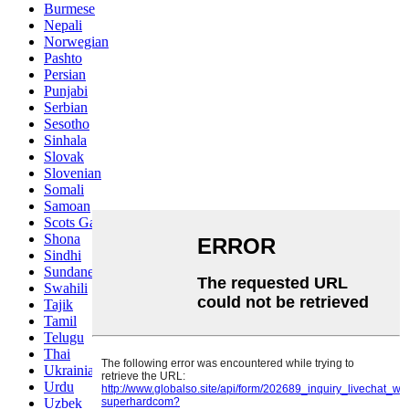
Burmese
Nepali
Norwegian
Pashto
Persian
Punjabi
Serbian
Sesotho
Sinhala
Slovak
Slovenian
Somali
Samoan
Scots Gaelic
Shona
Sindhi
Sundanese
Swahili
Tajik
Tamil
Telugu
Thai
Ukrainian
Urdu
Uzbek