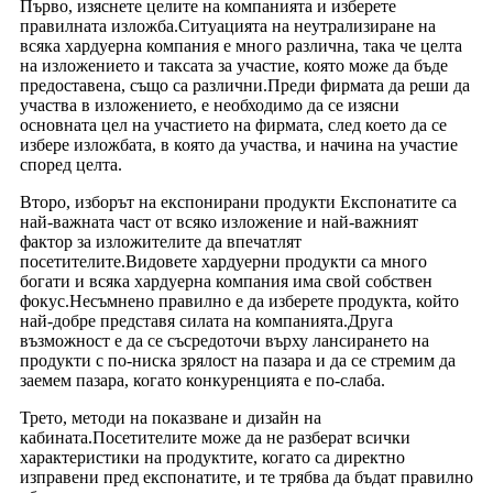
Първо, изяснете целите на компанията и изберете
правилната изложба.Ситуацията на неутрализиране на
всяка хардуерна компания е много различна, така че целта
на изложението и таксата за участие, която може да бъде
предоставена, също са различни.Преди фирмата да реши да
участва в изложението, е необходимо да се изясни
основната цел на участието на фирмата, след което да се
избере изложбата, в която да участва, и начина на участие
според целта.
Второ, изборът на експонирани продукти Експонатите са
най-важната част от всяко изложение и най-важният
фактор за изложителите да впечатлят
посетителите.Видовете хардуерни продукти са много
богати и всяка хардуерна компания има свой собствен
фокус.Несъмнено правилно е да изберете продукта, който
най-добре представя силата на компанията.Друга
възможност е да се съсредоточи върху лансирането на
продукти с по-ниска зрялост на пазара и да се стремим да
заемем пазара, когато конкуренцията е по-слаба.
Трето, методи на показване и дизайн на
кабината.Посетителите може да не разберат всички
характеристики на продуктите, когато са директно
изправени пред експонатите, и те трябва да бъдат правилно