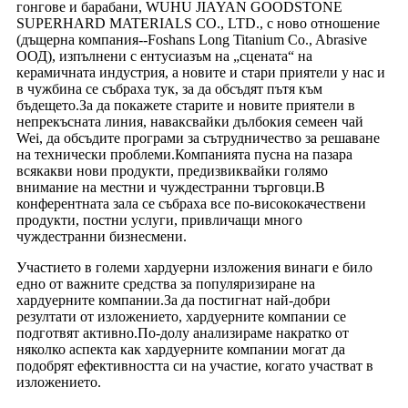
гонгове и барабани, WUHU JIAYAN GOODSTONE
SUPERHARD MATERIALS CO., LTD., с ново отношение
(дъщерна компания--Foshans Long Titanium Co., Abrasive
ООД), изпълнени с ентусиазъм на „сцената“ на
керамичната индустрия, а новите и стари приятели у нас и
в чужбина се събраха тук, за да обсъдят пътя към
бъдещето.За да покажете старите и новите приятели в
непрекъсната линия, наваксвайки дълбокия семеен чай
Wei, да обсъдите програми за сътрудничество за решаване
на технически проблеми.Компанията пусна на пазара
всякакви нови продукти, предизвиквайки голямо
внимание на местни и чуждестранни търговци.В
конферентната зала се събраха все по-висококачествени
продукти, постни услуги, привличащи много
чуждестранни бизнесмени.
Участието в големи хардуерни изложения винаги е било
едно от важните средства за популяризиране на
хардуерните компании.За да постигнат най-добри
резултати от изложението, хардуерните компании се
подготвят активно.По-долу анализираме накратко от
няколко аспекта как хардуерните компании могат да
подобрят ефективността си на участие, когато участват в
изложението.