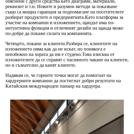
обяснени с други средства като диаграми, материали,
реквизит и т.н. Новите и разумни методи за показване
също са мощна гаранция за подпомагане на посетителите
разбират продуктите и предприятията.Като платформа за
участие на компании в изложението, щандът има по-
интуитивна функция и отличният дизайн на щанда може
по-добре да покаже силата на компанията.
Четвърто, покани за клиенти.Разбира се, клиентите на
изложението няма как да не искат, но понякога е
неизбежно на хората да им е студено.Това изисква от
изложителите да се справят с пасивното чакане на клиенти,
но и съзнателно да канят клиенти.
Надявам се, че горните точки могат да помогнат на
хардуерните компании да постигнат добри резултати на
Китайския международен панаир на хардуера.